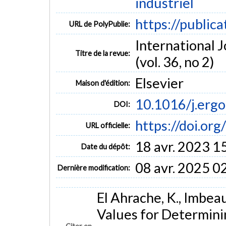
industriel
https://public
URL de PolyPublie:
International J
Titre de la revue:
(vol. 36, no 2)
Elsevier
Maison d'édition:
10.1016/j.erg
DOI:
https://doi.or
URL officielle:
18 avr. 2023 1
Date du dépôt:
08 avr. 2025 0
Dernière modification:
El Ahrache, K., Imbeau
Values for Determin