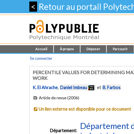
<
Retour au portail Polyte
Accueil
À propos
Déposer
Parcourir
Se connecter
PERCENTILE VALUES FOR DETERMINING M
WORK
K. El Ahrache
,
Daniel Imbeau
et
B. Farbos
Article de revue (2006)
Un lien externe est disponible pour ce document
Département d
Département: