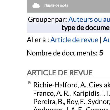
Nuage de mots
Grouper par:
Auteurs ou au
type de docume
Aller à :
Article de revue
|
Au
Nombre de documents:
5
ARTICLE DE REVUE
Richie-Halford, A., Cieslak, 
Franco, A. R., Karipidis, I. 
Pereira, B., Roy, E., Sydnor,
Anderson, J. A. E., Gagana, B