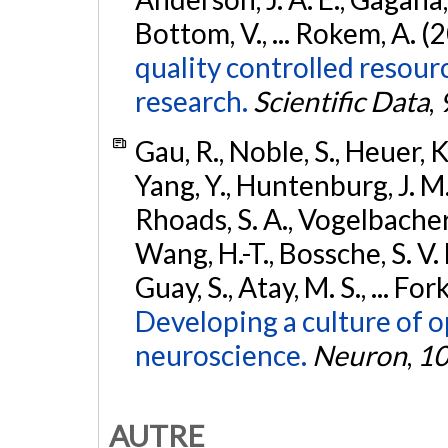
Bottom, V., ... Rokem, A. (
quality controlled resour
research.
Scientific Data
,
Gau, R., Noble, S., Heuer, K.
Yang, Y., Huntenburg, J. M.,
Rhoads, S. A., Vogelbacher, 
Wang, H.-T., Bossche, S. V. 
Guay, S., Atay, M. S., ... For
Developing a culture of 
neuroscience.
Neuron
,
1
AUTRE