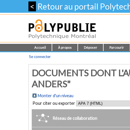
<
Retour au portail Polyte
Accueil
À propos
Déposer
Parcourir
Se connecter
DOCUMENTS DONT L'AU
ANDERS"
Monter d'un niveau
Pour citer ou exporter
Réseau de collaboration