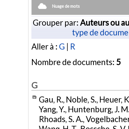
Nuage de mots
Grouper par:
Auteurs ou au
type de docume
Aller à :
G
|
R
Nombre de documents:
5
G
Gau, R., Noble, S., Heuer, K.
Yang, Y., Huntenburg, J. M.,
Rhoads, S. A., Vogelbacher, 
Wang, H.-T., Bossche, S. V. 