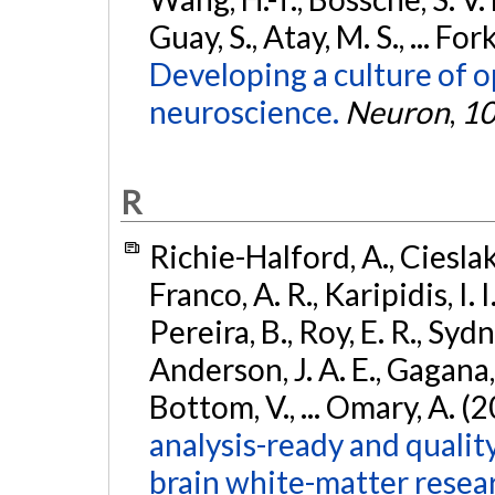
Guay, S., Atay, M. S., ... For
Developing a culture of 
neuroscience.
Neuron
,
1
R
Richie-Halford, A., Cieslak, 
Franco, A. R., Karipidis, I. 
Pereira, B., Roy, E. R., Sydn
Anderson, J. A. E., Gagana, B
Bottom, V., ... Omary, A. (
analysis-ready and qualit
brain white-matter resea