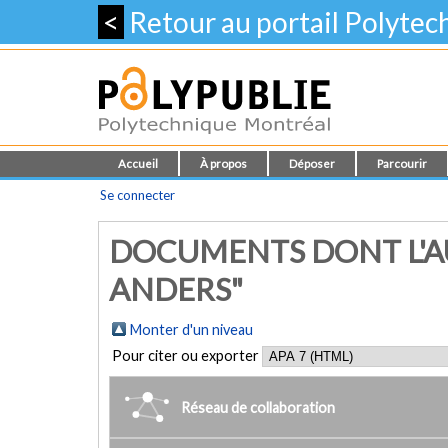
<
Retour au portail Polyte
Accueil
À propos
Déposer
Parcourir
Se connecter
DOCUMENTS DONT L'AU
ANDERS"
Monter d'un niveau
Pour citer ou exporter
Réseau de collaboration