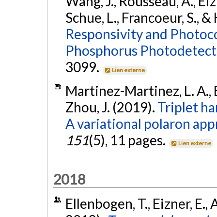
Wang, J., Rousseau, A., Eiz
Schue, L., Francoeur, S., 
Responsivity and Photoco
Phosphorus Photodetect
3099.
Lien externe
Martinez-Martinez, L. A., 
Zhou, J. (2019).
Triplet ha
A variational polaron app
151
(5), 11 pages.
Lien externe
2018
Ellenbogen, T., Eizner, E., 