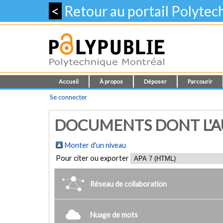
<
Retour au portail Polyte
Accueil
À propos
Déposer
Parcourir
Se connecter
DOCUMENTS DONT L'AU
Monter d'un niveau
Pour citer ou exporter
Réseau de collaboration
Nuage de mots