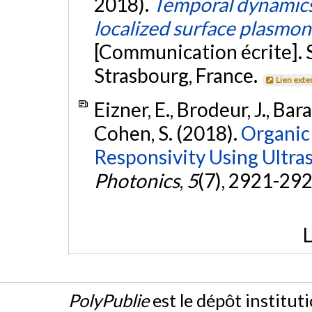
2018).
Temporal dynamics 
localized surface plasmon
[Communication écrite]. 
Strasbourg, France.
Lien exte
Eizner, E., Brodeur, J., Bar
Cohen, S. (2018).
Organic
Responsivity Using Ultra
Photonics
,
5
(7), 2921-29
L
PolyPublie
est le dépôt institut