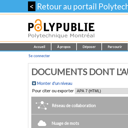
<
Retour au portail Polyte
Accueil
À propos
Déposer
Parcourir
Se connecter
DOCUMENTS DONT L'AU
Monter d'un niveau
Pour citer ou exporter
Réseau de collaboration
Nuage de mots