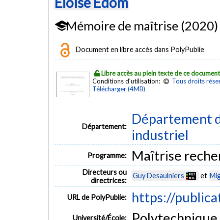
Éloïse Edom
Mémoire de maîtrise (2020)
Document en libre accès dans PolyPublie
Libre accès au plein texte de ce documen
Conditions d'utilisation:
Tous droits rése
Télécharger (4MB)
Département d
Département:
industriel
Maîtrise rech
Programme:
Directeurs ou
Guy Desaulniers
et
Mig
directrices:
https://public
URL de PolyPublie:
Polytechnique
Université/École: