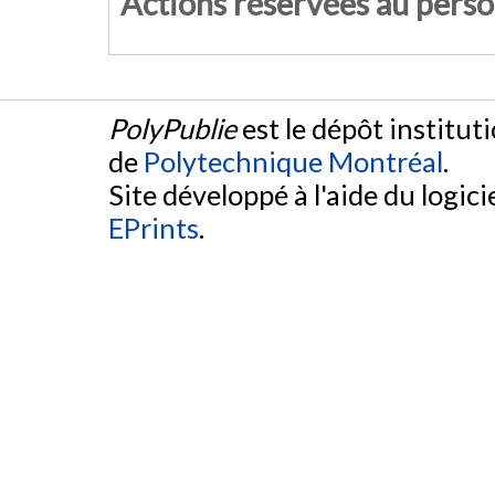
Actions réservées au pers
PolyPublie
est le dépôt institut
de
Polytechnique Montréal
.
Site développé à l'aide du logicie
EPrints
.