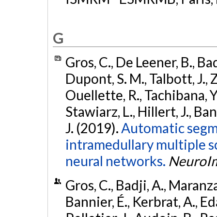
G
Gros, C., De Leener, B., Bad
Dupont, S. M., Talbott, J., 
Ouellette, R., Tachibana, Y.
Stawiarz, L., Hillert, J., Ba
J. (2019).
Automatic segme
intramedullary multiple s
neural networks.
NeuroI
Gros, C., Badji, A., Maranza
Bannier, É., Kerbrat, A., Eda