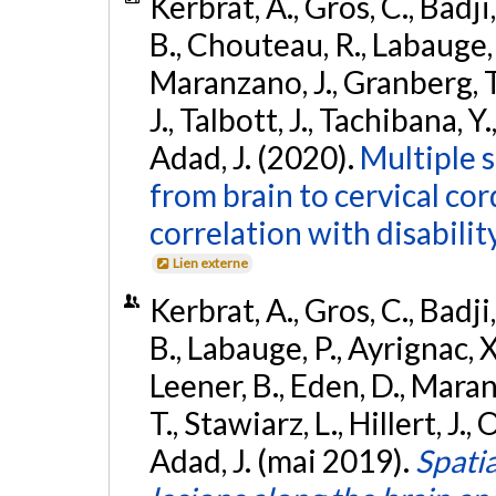
Kerbrat, A., Gros, C., Badji,
B., Chouteau, R., Labauge, P
Maranzano, J., Granberg, T.,
J., Talbott, J., Tachibana, Y
Adad, J. (2020).
Multiple s
from brain to cervical cor
correlation with disability
Lien externe
Kerbrat, A., Gros, C., Badji,
B., Labauge, P., Ayrignac, X.
Leener, B., Eden, D., Mara
T., Stawiarz, L., Hillert, J., 
Adad, J. (mai 2019).
Spatia