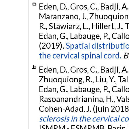
Eden, D., Gros, C., Badji, A
Maranzano, J., Zhuoquiong, 
R., Stawiarz, L., Hillert, J.,
Edan, G., Labauge, P., Callot
(2019).
Spatial distributio
the cervical spinal cord.
B
Eden, D., Gros, C., Badji, A
Zhuoquiong, R., Liu, Y., Talb
Edan, G., Labauge, P., Callot
Rasoanandrianina, H., Valsasi
Cohen-Adad, J. (juin 2018
sclerosis in the cervical c
ISMRM - ESMRMB, Paris, 