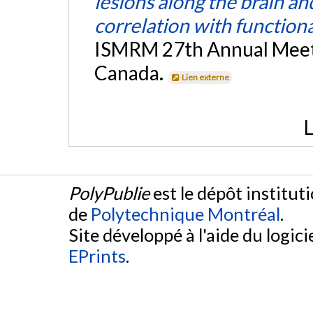
lesions along the brain an
correlation with functiona
ISMRM 27th Annual Meeti
Canada.
Lien externe
L
PolyPublie
est le dépôt institut
de
Polytechnique Montréal
.
Site développé à l'aide du logicie
EPrints
.