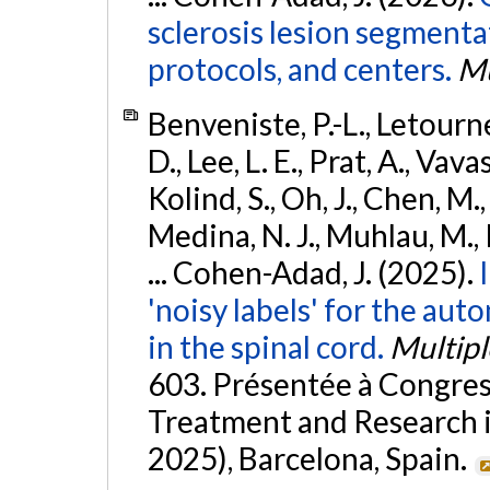
sclerosis lesion segmenta
protocols, and centers.
Mu
Benveniste, P.-L., Letourne
D., Lee, L. E., Prat, A., Vav
Kolind, S., Oh, J., Chen, M.
Medina, N. J., Muhlau, M., K
... Cohen-Adad, J. (2025).
'noisy labels' for the au
in the spinal cord.
Multipl
603. Présentée à Congre
Treatment and Research i
2025), Barcelona, Spain.