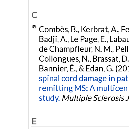
C
Combès, B., Kerbrat, A., Fer
Badji, A., Le Page, E., Labau
de Champfleur, N. M., Pellet
Collongues, N., Brassat, D.,
Bannier, É., & Edan, G. (20
spinal cord damage in pat
remitting MS: A multicent
study.
Multiple Sclerosis 
E