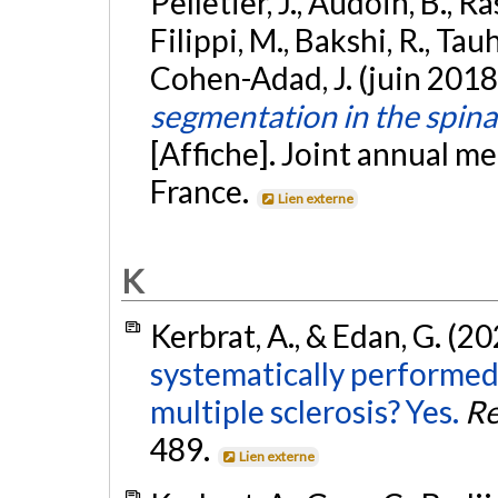
Pelletier, J., Audoin, B., R
Filippi, M., Bakshi, R., Tauh
Cohen-Adad, J. (juin 2018
segmentation in the spina
[Affiche]. Joint annual 
France.
Lien externe
K
Kerbrat, A., & Edan, G. (2
systematically performed 
multiple sclerosis? Yes.
Re
489.
Lien externe