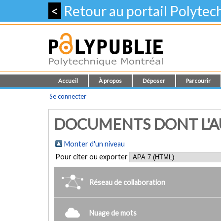
<
Retour au portail Polyte
Accueil
À propos
Déposer
Parcourir
Se connecter
DOCUMENTS DONT L'AU
Monter d'un niveau
Pour citer ou exporter
Réseau de collaboration
Nuage de mots