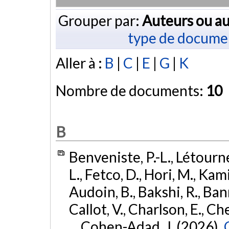
Grouper par:
Auteurs ou au
type de docume
Aller à :
B
|
C
|
E
|
G
|
K
Nombre de documents:
10
B
Benveniste, P.-L., Létourn
L., Fetco, D., Hori, M., Kam
Audoin, B., Bakshi, R., Banni
Callot, V., Charlson, E., Ch
... Cohen-Adad, J. (2026).