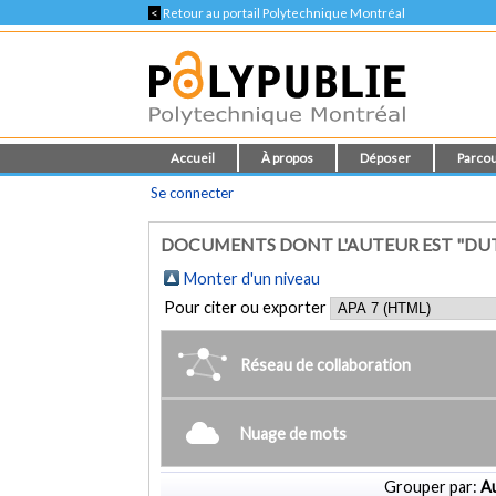
<
Retour au portail Polytechnique Montréal
Accueil
À propos
Déposer
Parcou
Se connecter
DOCUMENTS DONT L'AUTEUR EST "DUTR
Monter d'un niveau
Pour citer ou exporter
Réseau de collaboration
Nuage de mots
Grouper par:
Au