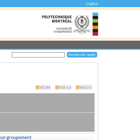
English
ATOM
RSS 1.0
RSS 2.0
cun groupement