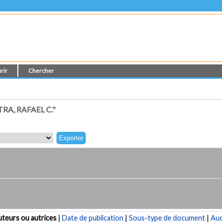
rir
Chercher
A, RAFAEL C."
teurs ou autrices
|
Date de publication
|
Sous-type de document
|
Au