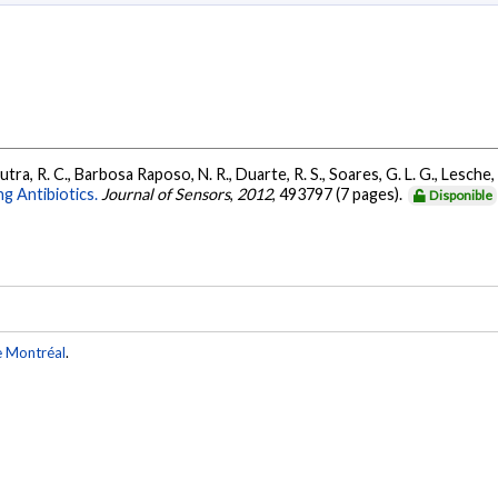
utra, R. C., Barbosa Raposo, N. R., Duarte, R. S., Soares, G. L. G., Lesche, 
g Antibiotics.
Journal of Sensors
,
2012
, 493797 (7 pages).
Disponible
e Montréal
.