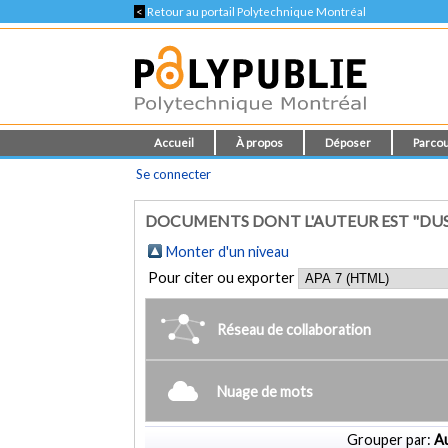
<
Retour au portail Polytechnique Montréal
Accueil
À propos
Déposer
Parcou
Se connecter
DOCUMENTS DONT L'AUTEUR EST "DUS
Monter d'un niveau
Pour citer ou exporter
Réseau de collaboration
Nuage de mots
Grouper par:
Au