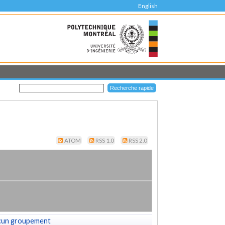
English
ATOM
RSS 1.0
RSS 2.0
cun groupement