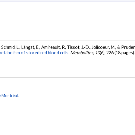
 Schmid, L., Längst, E., Amireault, P., Tissot, J.-D., Jolicoeur, M., & Prude
metabolism of stored red blood cells.
Metabolites
,
10
(6), 226 (18 pages)
e Montréal
.