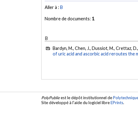
Aller à :
B
Nombre de documents:
1
B
Bardyn, M., Chen, J., Dussiot, M., Crettaz, D.,
of uric acid and ascorbic acid reroutes the 
PolyPublie
est le dépôt institutionnel de
Polytechniqu
Site développé à l'aide du logiciel libre
EPrints
.