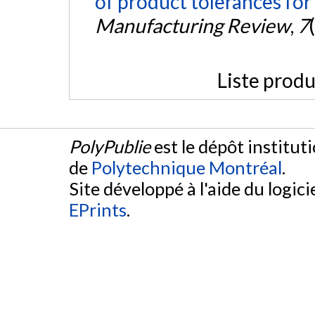
of product tolerances for 
Manufacturing Review
,
7
Liste produ
PolyPublie
est le dépôt institut
de
Polytechnique Montréal
.
Site développé à l'aide du logicie
EPrints
.