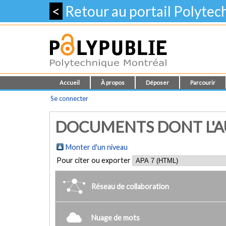
<
Retour au portail Polyte
Accueil
À propos
Déposer
Parcourir
Se connecter
DOCUMENTS DONT L'AU
Monter d'un niveau
Pour citer ou exporter
Réseau de collaboration
Nuage de mots