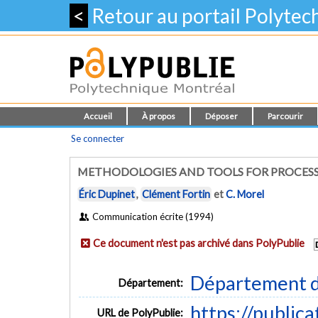
<
Retour au portail Polyte
Accueil
À propos
Déposer
Parcourir
Se connecter
METHODOLOGIES AND TOOLS FOR PROCES
Éric Dupinet
,
Clément Fortin
et
C. Morel
Communication écrite (1994)
Ce document n'est pas archivé dans PolyPublie
Département d
Département:
https://public
URL de PolyPublie: