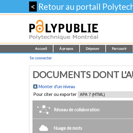
<
Retour au portail Polyte
Accueil
À propos
Déposer
Parcourir
Se connecter
DOCUMENTS DONT L'AUT
Monter d'un niveau
Pour citer ou exporter
Réseau de collaboration
Nuage de mots