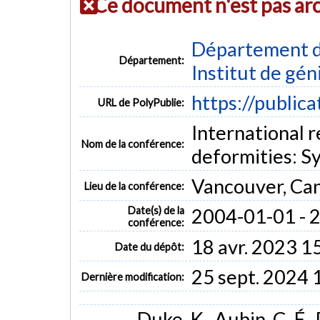
Ce document n'est pas ar
Département d
Département:
Institut de gén
https://public
URL de PolyPublie:
International r
Nom de la conférence:
deformities: 
Vancouver, Ca
Lieu de la conférence:
Date(s) de la
2004-01-01 - 
conférence:
18 avr. 2023 1
Date du dépôt:
25 sept. 2024 
Dernière modification:
Duke, K., Aubin, C.-É.,