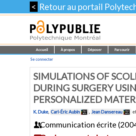
<
Retour au portail Polyte
Accueil
À propos
Déposer
Parcourir
Se connecter
SIMULATIONS OF SCOL
DURING SURGERY USI
PERSONALIZED MATERI
K. Duke
,
Carl-Éric Aubin
,
Jean Dansereau
e
Communication écrite (200