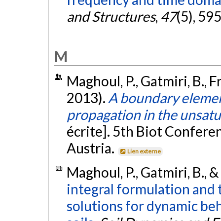
and Structures
,
47
(5), 59
M
Maghoul, P., Gatmiri, B., F
2013).
A boundary elemen
propagation in the unsatu
écrite]. 5th Biot Confer
Austria.
Lien externe
Maghoul, P., Gatmiri, B., 
integral formulation an
solutions for dynamic beh