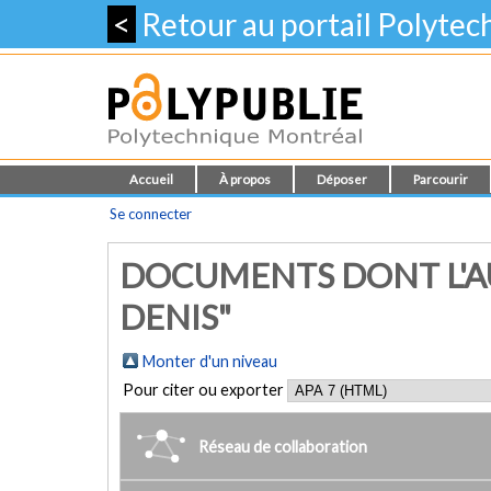
<
Retour au portail Polyte
Accueil
À propos
Déposer
Parcourir
Se connecter
DOCUMENTS DONT L'A
DENIS"
Monter d'un niveau
Pour citer ou exporter
Réseau de collaboration