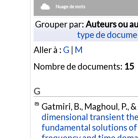
Nuage de mots
Grouper par:
Auteurs ou au
type de docume
Aller à :
G
|
M
Nombre de documents:
15
G
Gatmiri, B., Maghoul, P., 
dimensional transient t
fundamental solutions of
frequency and time doma