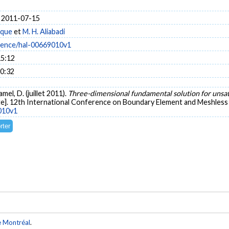
 2011-07-15
rque
et
M. H. Aliabadi
science/hal-00669010v1
15:12
10:32
mel, D. (juillet 2011).
Three-dimensional fundamental solution for unsa
e]. 12th International Conference on Boundary Element and Meshless Te
9010v1
e Montréal
.