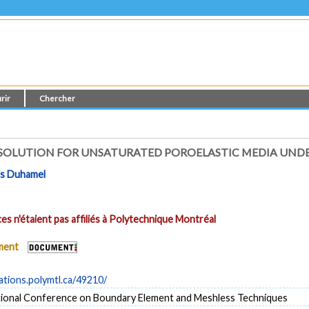
rir
Chercher
OLUTION FOR UNSATURATED POROELASTIC MEDIA UND
s Duhamel
es n'étaient pas affiliés à Polytechnique Montréal
ument
cations.polymtl.ca/49210/
tional Conference on Boundary Element and Meshless Techniques