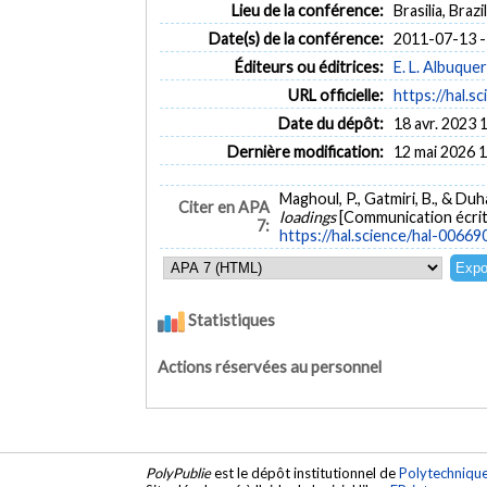
Lieu de la conférence:
Brasilia, Brazil
Date(s) de la conférence:
2011-07-13 -
Éditeurs ou éditrices:
E. L. Albuque
URL officielle:
https://hal.
Date du dépôt:
18 avr. 2023 
Dernière modification:
12 mai 2026 
Maghoul, P., Gatmiri, B., & Duha
Citer en APA
loadings
[Communication écrit
7:
https://hal.science/hal-0066
Statistiques
Actions réservées au personnel
PolyPublie
est le dépôt institutionnel de
Polytechniqu