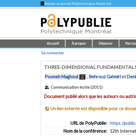
<
Retour au portail Polytechnique Montréal
Accueil
À propos
Déposer
Parcou
Se connecter
THREE-DIMENSIONAL FUNDAMENTAL S
Pooneh Maghoul
,
Behrouz Gatmiri
et
Deni
Communication écrite (2011)
Document publié alors que les auteurs ou autric
Un lien externe est disponible pour ce doc
URL de PolyPublie:
https://publi
Nom de la conférence:
12th Interna