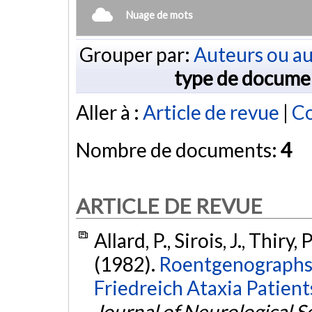
Nuage de mots
Grouper par:
Auteurs ou au
type de docume
Aller à :
Article de revue
|
Co
Nombre de documents:
4
ARTICLE DE REVUE
Allard, P., Sirois, J., Thiry
(1982).
Roentgenographs 
Friedreich Ataxia Patient
Journal of Neurological S