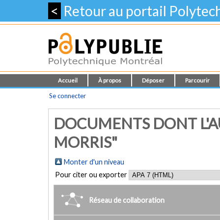
<
Retour au portail Polyte
Accueil
À propos
Déposer
Parcourir
Se connecter
DOCUMENTS DONT L'A
MORRIS"
Monter d'un niveau
Pour citer ou exporter
Réseau de collaboration