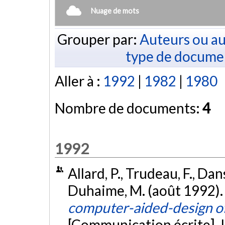
Nuage de mots
Grouper par:
Auteurs ou au
type de docume
Aller à :
1992
|
1982
|
1980
Nombre de documents:
4
1992
Allard, P., Trudeau, F., Dans
Duhaime, M. (août 1992)
computer-aided-design of 
[Communication écrite]. 