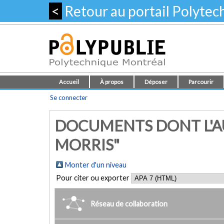
<
Retour au portail Polyte
Accueil
À propos
Déposer
Parcourir
Se connecter
DOCUMENTS DONT L'A
MORRIS"
Monter d'un niveau
Pour citer ou exporter
Réseau de collaboration