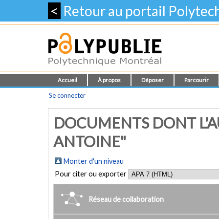
<
Retour au portail Polyte
Accueil
À propos
Déposer
Parcourir
Se connecter
DOCUMENTS DONT L'AU
ANTOINE"
Monter d'un niveau
Pour citer ou exporter
Réseau de collaboration