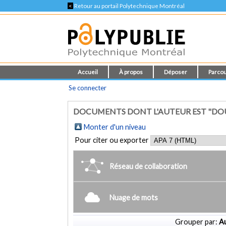
<
Retour au portail Polytechnique Montréal
Accueil
À propos
Déposer
Parcou
Se connecter
DOCUMENTS DONT L'AUTEUR EST "DOUP
Monter d'un niveau
Pour citer ou exporter
Réseau de collaboration
Nuage de mots
Grouper par:
Au