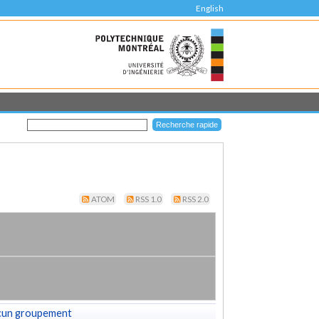
English
ATOM
RSS 1.0
RSS 2.0
cun groupement