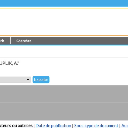
rir
Chercher
LIK, A."
teurs ou autrices
|
Date de publication
|
Sous-type de document
|
Au