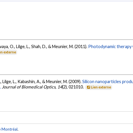
aya, O., Lilge, L., Shah, D., & Meunier, M. (2011).
Photodynamic therapy wi
en externe
., Lilge, L., Kabashin, A., & Meunier, M. (2009).
Silicon nanoparticles prod
.
Journal of Biomedical Optics
,
14
(2), 021010.
Lien externe
e Montréal
.