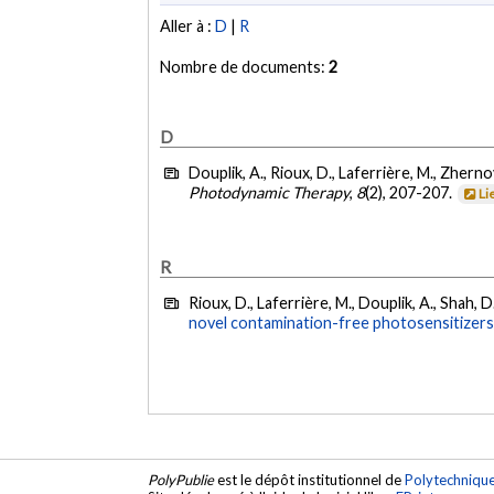
Aller à :
D
|
R
Nombre de documents:
2
D
Douplik, A., Rioux, D., Laferrière, M., Zhernov
Photodynamic Therapy
,
8
(2), 207-207.
Li
R
Rioux, D., Laferrière, M., Douplik, A., Shah, D
novel contamination-free photosensitizers
PolyPublie
est le dépôt institutionnel de
Polytechniqu