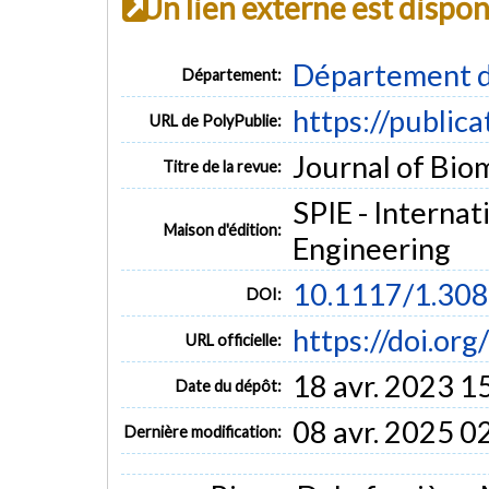
Un lien externe est dispo
Département d
Département:
https://public
URL de PolyPublie:
Journal of Biom
Titre de la revue:
SPIE - Internat
Maison d'édition:
Engineering
10.1117/1.30
DOI:
https://doi.or
URL officielle:
18 avr. 2023 1
Date du dépôt:
08 avr. 2025 0
Dernière modification: