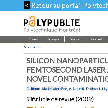
<
Retour au portail Polyte
Accueil
À propos
Déposer
Parcourir
Se connecter
SILICON NANOPARTIC
FEMTOSECOND LASER 
NOVEL CONTAMINATIO
D. Rioux
,
Marie Laferrière
,
A. Douplik
,
D. Shah
,
L. Lilg
Article de revue (2009)