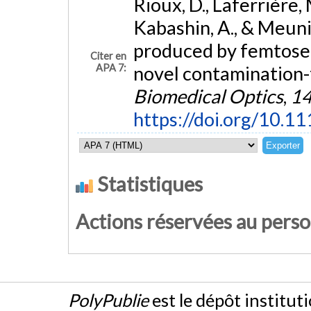
Rioux, D., Laferrière, M
Kabashin, A., & Meuni
produced by femtosec
Citer en
APA 7:
novel contamination-
Biomedical Optics
,
1
https://doi.org/10.
Statistiques
Actions réservées au pers
PolyPublie
est le dépôt institut