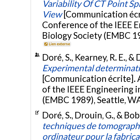
Variability Of CT Point S
View
[Communication écri
Conference of the IEEE E
Biology Society (EMBC 19
Lien externe
Doré, S., Kearney, R. E., &
Experimental determinati
[Communication écrite]. 
of the IEEE Engineering 
(EMBC 1989), Seattle, W
Doré, S., Drouin, G., & Bo
techniques de tomographie
ordinateur pour la fabric