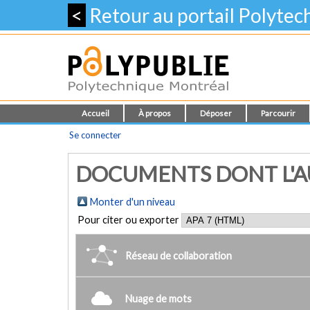
<
Retour au portail Polyte
Accueil
À propos
Déposer
Parcourir
Se connecter
DOCUMENTS DONT L'AU
Monter d'un niveau
Pour citer ou exporter
Réseau de collaboration
Nuage de mots