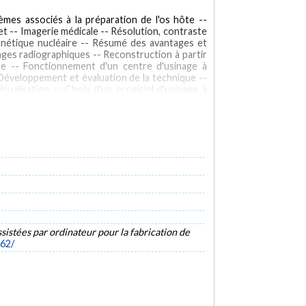
mes associés à la préparation de l'os hôte --
et -- Imagerie médicale -- Résolution, contraste
agnétique nucléaire -- Résumé des avantages et
ages radiographiques -- Reconstruction à partir
e -- Fonctionnement d'un centre d'usinage à
Développement et évaluation de la technique --
ualisation -- Choix d'un progiciel d'usinage à
ion tri-dimensionnelle -- Logiciel graphique --
Tomographie
Prothèses de genou
sistées par ordinateur pour la fabrication de
162/