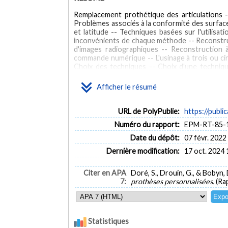
Remplacement prothétique des articulations -
Problèmes associés à la conformité des surfaces
et latitude -- Techniques basées sur l'utilis
inconvénients de chaque méthode -- Reconstruct
d'images radiographiques -- Reconstruction
commande numérique -- L'usinage à trois ou ci
Choix des techniques -- Choix d'une technique
commande numérique -- Aperçu global de la tech
Extrapolation de la région distale -- Usinage 
Afficher le résumé
MOTS CLÉS
URL de PolyPublie:
https://publi
Artificial joints
Tomography
Artificial knee
Join
Numéro du rapport:
EPM-RT-85-
Date du dépôt:
07 févr. 2022
Dernière modification:
17 oct. 2024 
Citer en APA
Doré, S., Drouin, G., & Bobyn, 
7:
prothèses personnalisées.
(Ra
Statistiques