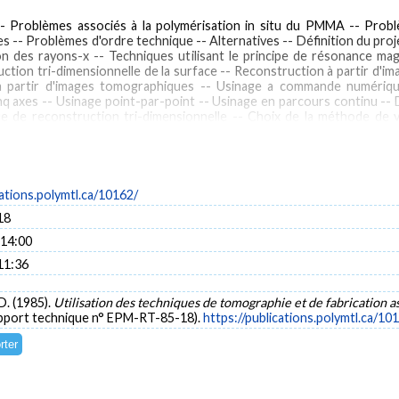
- Problèmes associés à la polymérisation in situ du PMMA -- Problè
 -- Problèmes d'ordre technique -- Alternatives -- Définition du proj
ation des rayons-x -- Techniques utilisant le principe de résonance m
ion tri-dimensionnelle de la surface -- Reconstruction à partir d'im
 à partir d'images tomographiques -- Usinage a commande numériqu
nq axes -- Usinage point-par-point -- Usinage en parcours continu -- 
 de reconstruction tri-dimensionnelle -- Choix de la méthode de vis
nique -- Matériel et méthode -- Prises tomographiques -- Reconstruct
à commande numérique.
cations.polymtl.ca/10162/
t Prosthesis
Knee Prosthesis
Ingénierie -- Collections
Prothèses articulaires
18
 14:00
11:36
D. (1985).
Utilisation des techniques de tomographie et de fabrication as
pport technique n° EPM-RT-85-18).
https://publications.polymtl.ca/10