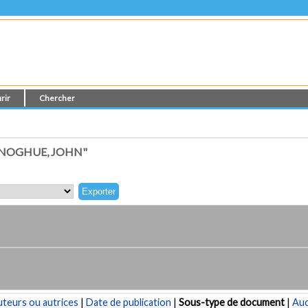
rir
Chercher
ONOGHUE, JOHN"
teurs ou autrices
|
Date de publication
|
Sous-type de document
|
Au