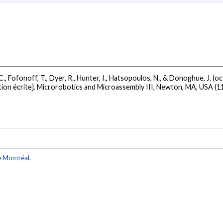
 C., Fofonoff, T., Dyer, R., Hunter, I., Hatsopoulos, N., & Donoghue, J. (
on écrite]. Microrobotics and Microassembly III, Newton, MA, USA (1
e Montréal
.