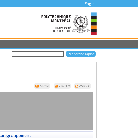
English
ATOM
RSS 1.0
RSS 2.0
cun groupement