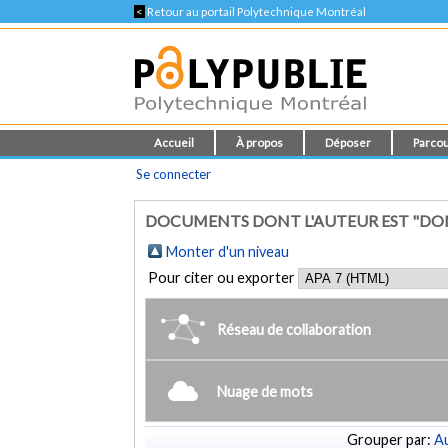
<
Retour au portail Polytechnique Montréal
Accueil
À propos
Déposer
Parcou
Se connecter
DOCUMENTS DONT L'AUTEUR EST "D
Monter d'un niveau
Pour citer ou exporter
Réseau de collaboration
Nuage de mots
Grouper par:
Au