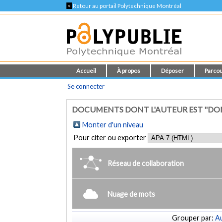
<
Retour au portail Polytechnique Montréal
Accueil
À propos
Déposer
Parcou
Se connecter
DOCUMENTS DONT L'AUTEUR EST "D
Monter d'un niveau
Pour citer ou exporter
Réseau de collaboration
Nuage de mots
Grouper par:
Au