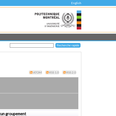
English
ATOM
RSS 1.0
RSS 2.0
cun groupement