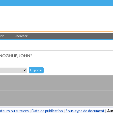
rir
Chercher
ONOGHUE, JOHN"
teurs ou autrices
|
Date de publication
|
Sous-type de document
|
Au