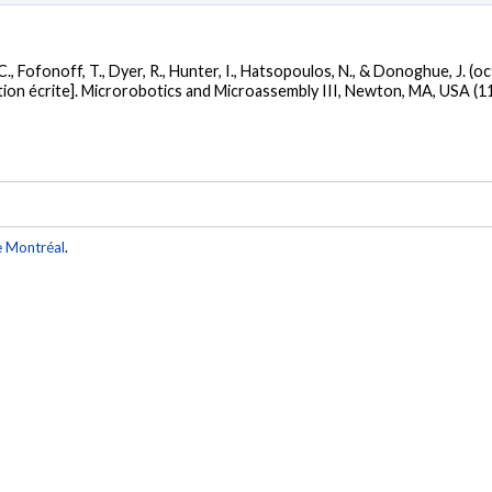
 C., Fofonoff, T., Dyer, R., Hunter, I., Hatsopoulos, N., & Donoghue, J. (
on écrite]. Microrobotics and Microassembly III, Newton, MA, USA (1
e Montréal
.