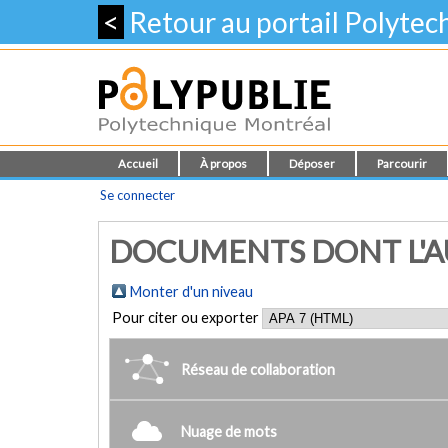
<
Retour au portail Polyte
Accueil
À propos
Déposer
Parcourir
Se connecter
DOCUMENTS DONT L'AU
Monter d'un niveau
Pour citer ou exporter
Réseau de collaboration
Nuage de mots