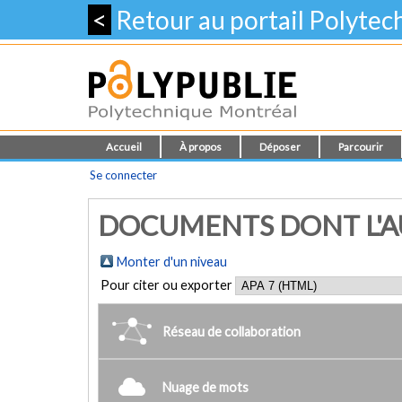
<
Retour au portail Polyte
Accueil
À propos
Déposer
Parcourir
Se connecter
DOCUMENTS DONT L'AU
Monter d'un niveau
Pour citer ou exporter
Réseau de collaboration
Nuage de mots