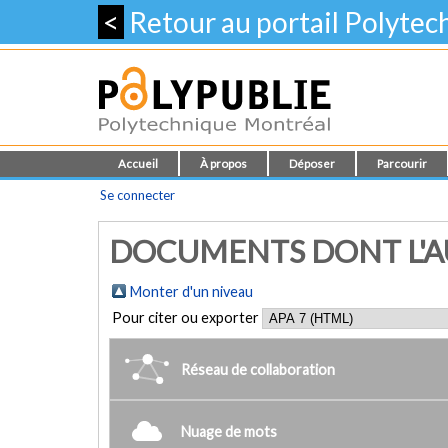
<
Retour au portail Polyte
Accueil
À propos
Déposer
Parcourir
Se connecter
DOCUMENTS DONT L'AUT
Monter d'un niveau
Pour citer ou exporter
Réseau de collaboration
Nuage de mots