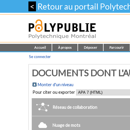
<
Retour au portail Polyte
Accueil
À propos
Déposer
Parcourir
Se connecter
DOCUMENTS DONT L'AUT
Monter d'un niveau
Pour citer ou exporter
Réseau de collaboration
Nuage de mots