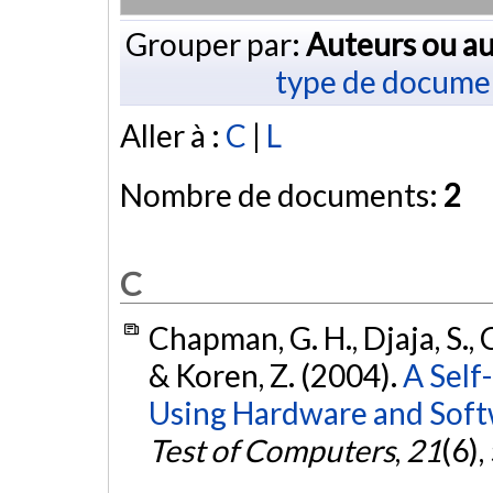
Grouper par:
Auteurs ou au
type de docume
Aller à :
C
|
L
Nombre de documents:
2
C
Chapman, G. H., Djaja, S., C
& Koren, Z. (2004).
A Self
Using Hardware and Soft
Test of Computers
,
21
(6)