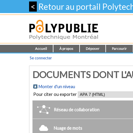
<
Retour au portail Polyte
Accueil
À propos
Déposer
Parcourir
Se connecter
DOCUMENTS DONT L'AU
Monter d'un niveau
Pour citer ou exporter
Réseau de collaboration
Nuage de mots