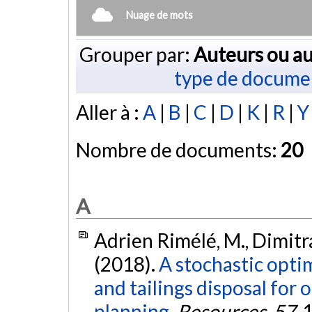
Nuage de mots
Grouper par:
Auteurs ou au
type de docume
Aller à :
A
|
B
|
C
|
D
|
K
|
R
|
Y
Nombre de documents:
20
A
Adrien Rimélé, M., Dimitr
(2018).
A stochastic opti
and tailings disposal for 
planning.
Resources
,
57
,