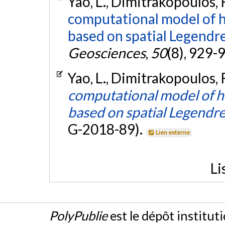
Yao, L., Dimitrakopoulos,
computational model of h
based on spatial Legend
Geosciences
,
50
(8), 929-
Yao, L., Dimitrakopoulos,
computational model of hi
based on spatial Legend
G-2018-89).
Lien externe
Li
PolyPublie
est le dépôt institut