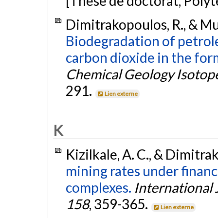
[Thèse de doctorat, Poly
Dimitrakopoulos, R., & Mu
Biodegradation of petrol
carbon dioxide in the fo
Chemical Geology Isotop
291.
Lien externe
K
Kizilkale, A. C., & Dimitra
mining rates under financ
complexes.
International
158
, 359-365.
Lien externe