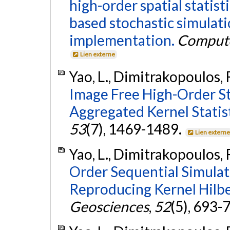
high-order spatial statisti
based stochastic simulati
implementation.
Compute
Lien externe
Yao, L., Dimitrakopoulos,
Image Free High-Order St
Aggregated Kernel Statist
53
(7), 1469-1489.
Lien extern
Yao, L., Dimitrakopoulos,
Order Sequential Simulati
Reproducing Kernel Hilbe
Geosciences
,
52
(5), 693-