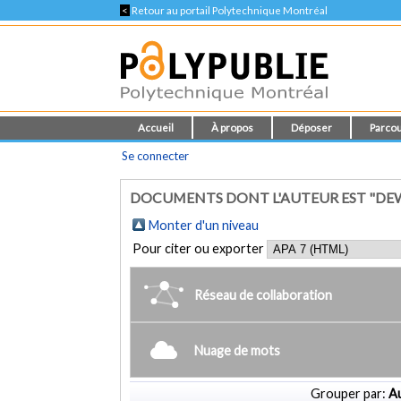
<
Retour au portail Polytechnique Montréal
Accueil
À propos
Déposer
Parcou
Se connecter
DOCUMENTS DONT L'AUTEUR EST "DE
Monter d'un niveau
Pour citer ou exporter
Réseau de collaboration
Nuage de mots
Grouper par:
Au