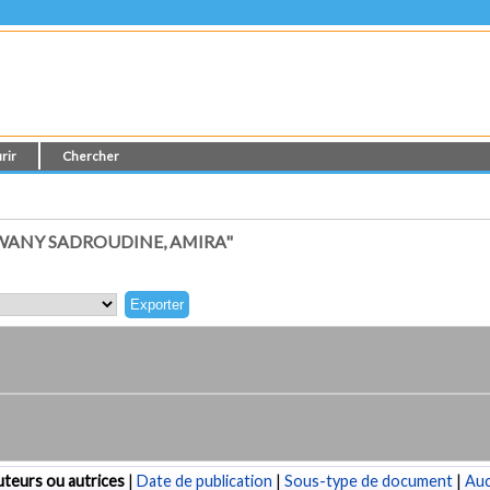
rir
Chercher
WANY SADROUDINE, AMIRA"
teurs ou autrices
|
Date de publication
|
Sous-type de document
|
Au