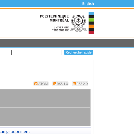
English
ATOM
RSS 1.0
RSS 2.0
cun groupement