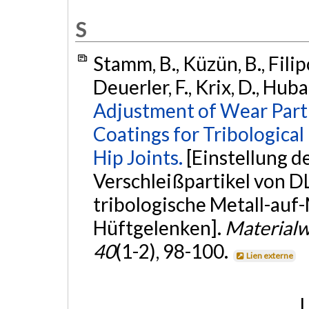
S
Stamm, B., Küzün, B., Filipo
Deuerler, F., Krix, D., Huba
Adjustment of Wear Parti
Coatings for Tribological 
Hip Joints.
[Einstellung d
Verschleißpartikel von D
tribologische Metall-auf
Hüftgelenken].
Materialw
40
(1-2), 98-100.
Lien externe
L