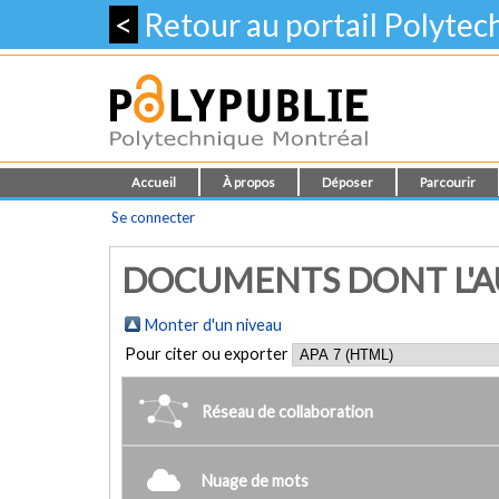
<
Retour au portail Polyte
Accueil
À propos
Déposer
Parcourir
Se connecter
DOCUMENTS DONT L'AUT
Monter d'un niveau
Pour citer ou exporter
Réseau de collaboration
Nuage de mots