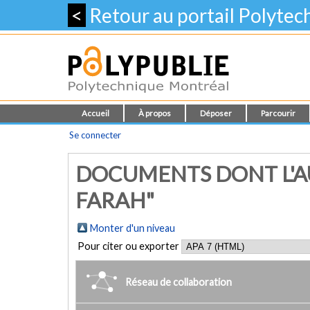
<
Retour au portail Polyte
Accueil
À propos
Déposer
Parcourir
Se connecter
DOCUMENTS DONT L'AU
FARAH"
Monter d'un niveau
Pour citer ou exporter
Réseau de collaboration