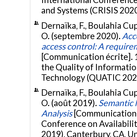
and Systems (CRISIS 2020)
Dernaïka, F., Boulahia Cup
O. (septembre 2020).
Acco
access control: A requir
[Communication écrite]. 
the Quality of Informat
Technology (QUATIC 2020)
Dernaïka, F., Boulahia Cup
O. (août 2019).
Semantic M
Analysis
[Communication é
Conference on Availabilit
2019), Canterbury, CA, 