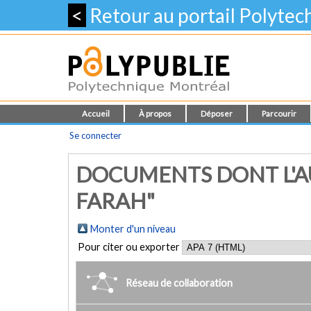
<
Retour au portail Polyte
Accueil
À propos
Déposer
Parcourir
Se connecter
DOCUMENTS DONT L'AU
FARAH"
Monter d'un niveau
Pour citer ou exporter
Réseau de collaboration