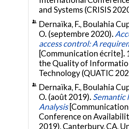
and Systems (CRISIS 2020)
Dernaïka, F., Boulahia Cup
O. (septembre 2020).
Acco
access control: A requir
[Communication écrite]. 
the Quality of Informat
Technology (QUATIC 2020)
Dernaïka, F., Boulahia Cup
O. (août 2019).
Semantic M
Analysis
[Communication é
Conference on Availabilit
2019), Canterbury, CA, 