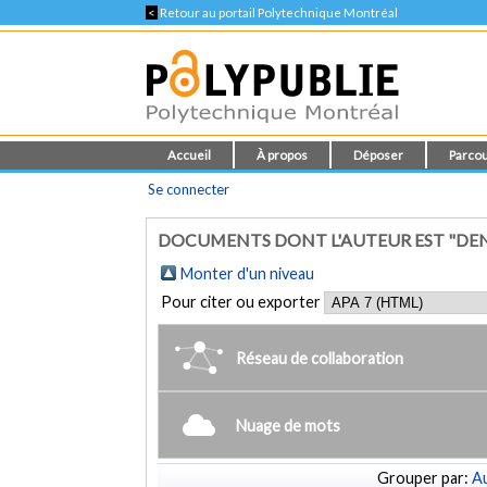
<
Retour au portail Polytechnique Montréal
Accueil
À propos
Déposer
Parcou
Se connecter
DOCUMENTS DONT L'AUTEUR EST "DE
Monter d'un niveau
Pour citer ou exporter
Réseau de collaboration
Nuage de mots
Grouper par:
Au