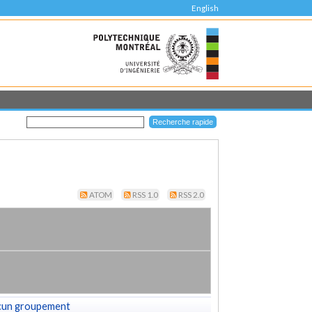
English
ATOM
RSS 1.0
RSS 2.0
cun groupement