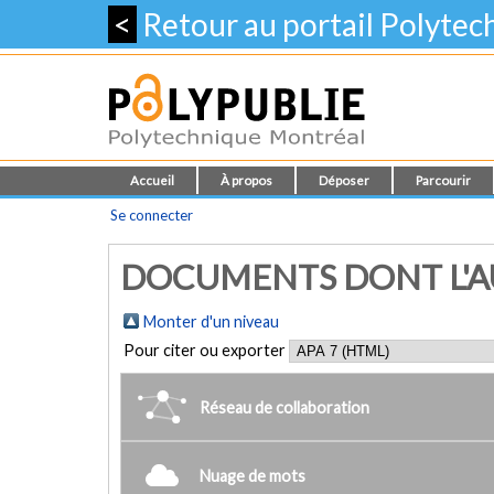
<
Retour au portail Polyte
Accueil
À propos
Déposer
Parcourir
Se connecter
DOCUMENTS DONT L'AU
Monter d'un niveau
Pour citer ou exporter
Réseau de collaboration
Nuage de mots