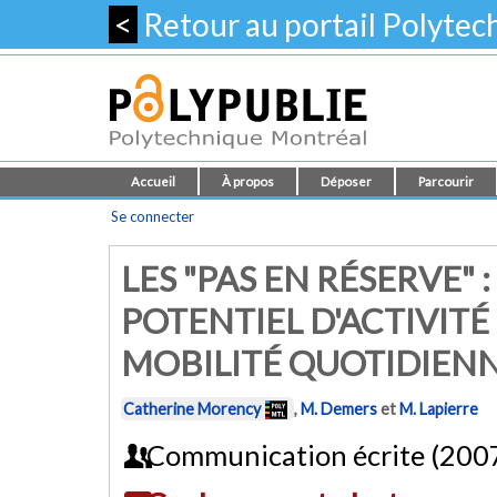
<
Retour au portail Polyte
Accueil
À propos
Déposer
Parcourir
Se connecter
LES "PAS EN RÉSERVE"
POTENTIEL D'ACTIVITÉ
MOBILITÉ QUOTIDIEN
Catherine Morency
,
M. Demers
et
M. Lapierre
Communication écrite (200