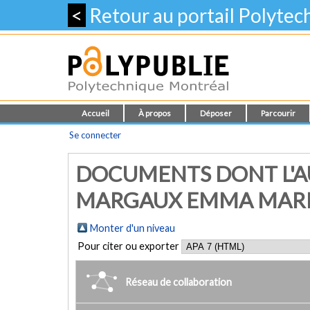
<
Retour au portail Polyte
Accueil
À propos
Déposer
Parcourir
Se connecter
DOCUMENTS DONT L'AU
MARGAUX EMMA MARI
Monter d'un niveau
Pour citer ou exporter
Réseau de collaboration