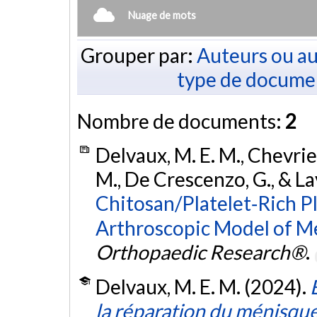
Nuage de mots
Grouper par:
Auteurs ou au
type de docume
Nombre de documents:
2
Delvaux, M. E. M., Chevrier,
M., De Crescenzo, G., & La
Chitosan/Platelet‐Rich P
Arthroscopic Model of Me
Orthopaedic Research®
.
Delvaux, M. E. M. (2024).
la réparation du ménisqu