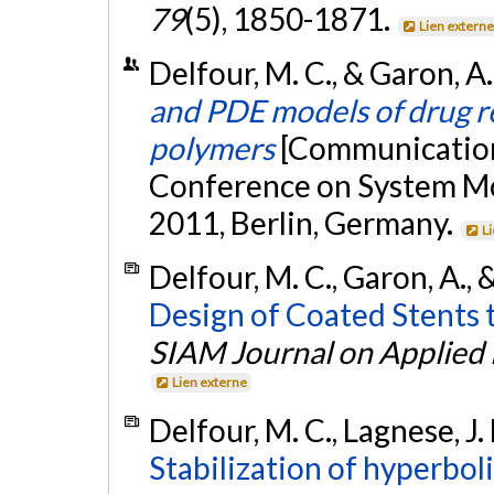
79
(5), 1850-1871.
Lien extern
Delfour, M. C., & Garon, 
and PDE models of drug r
polymers
[Communication 
Conference on System M
2011, Berlin, Germany.
L
Delfour, M. C., Garon, A., 
Design of Coated Stents t
SIAM Journal on Applied
Lien externe
Delfour, M. C., Lagnese, J. 
Stabilization of hyperbol