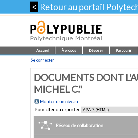
<
Retour au portail Polyte
Accueil
À propos
Déposer
Parcourir
Se connecter
DOCUMENTS DONT L'AU
MICHEL C."
Monter d'un niveau
Pour citer ou exporter
Réseau de collaboration