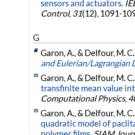
sensors and actuators.
IE
Control
,
31
(12), 1091-10
G
Garon, A., & Delfour, M. C
and Eulerian/Lagrangian
Garon, A., & Delfour, M. C
transfinite mean value in
Computational Physics
,
4
Garon, A., & Delfour, M. C
quadratic model of paclit
polymer films.
SIAM Journ