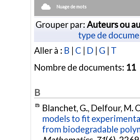
Nuage de mots
Grouper par:
Auteurs ou au
type de docume
Aller à :
B
|
C
|
D
|
G
|
T
Nombre de documents:
11
B
Blanchet, G., Delfour, M. C
models to fit experimental
from biodegradable poly
Mathematics
,
71
(6), 226