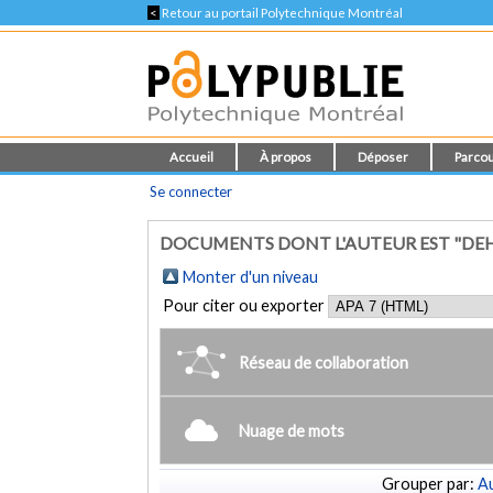
<
Retour au portail Polytechnique Montréal
Accueil
À propos
Déposer
Parcou
Se connecter
DOCUMENTS DONT L'AUTEUR EST "DE
Monter d'un niveau
Pour citer ou exporter
Réseau de collaboration
Nuage de mots
Grouper par:
Au