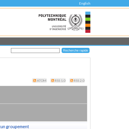
English
ATOM
RSS 1.0
RSS 2.0
cun groupement