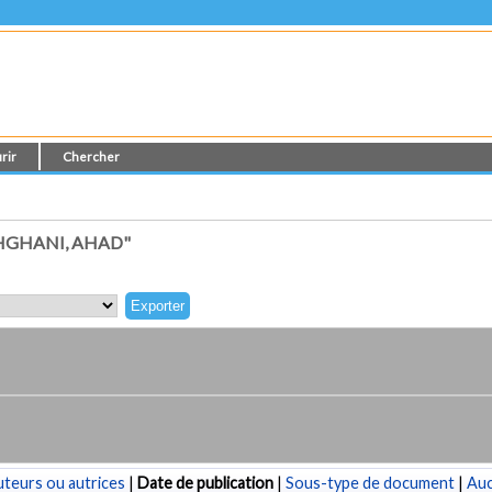
rir
Chercher
HGHANI, AHAD"
teurs ou autrices
|
Date de publication
|
Sous-type de document
|
Au