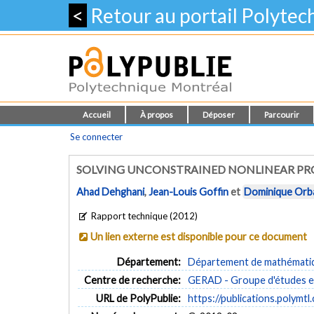
<
Retour au portail Polyte
Accueil
À propos
Déposer
Parcourir
Se connecter
SOLVING UNCONSTRAINED NONLINEAR PR
Ahad Dehghani
,
Jean-Louis Goffin
et
Dominique Orb
Rapport technique (2012)
Un lien externe est disponible pour ce document
Département:
Département de mathématiqu
Centre de recherche:
GERAD - Groupe d'études et
URL de PolyPublie:
https://publications.polymtl