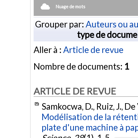
Nuage de mots
Grouper par:
Auteurs ou au
type de docume
Aller à :
Article de revue
Nombre de documents:
1
ARTICLE DE REVUE
Samkocwa, D., Ruiz, J., De V
Modélisation de la rétenti
plate d'une machine à pap
Science
,
28
(1), 1-5.