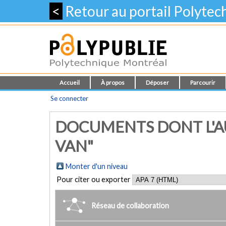
<
Retour au portail Polyte
Accueil
À propos
Déposer
Parcourir
Se connecter
DOCUMENTS DONT L'AUT
VAN"
Monter d'un niveau
Pour citer ou exporter
Réseau de collaboration