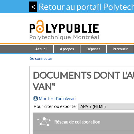
<
Retour au portail Polyte
Accueil
À propos
Déposer
Parcourir
Se connecter
DOCUMENTS DONT L'AUT
VAN"
Monter d'un niveau
Pour citer ou exporter
Réseau de collaboration