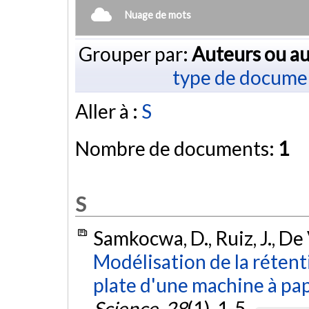
Nuage de mots
Grouper par:
Auteurs ou au
type de docume
Aller à :
S
Nombre de documents:
1
S
Samkocwa, D., Ruiz, J., De V
Modélisation de la rétenti
plate d'une machine à pap
Science
,
28
(1), 1-5.