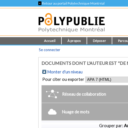
<
Retour au portail Polytechnique Montréal
Accueil
À propos
Déposer
Parcou
Se connecter
DOCUMENTS DONT L'AUTEUR EST "DE N
Monter d'un niveau
Pour citer ou exporter
Réseau de collaboration
Nuage de mots
Grouper par:
Au