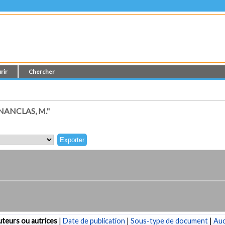
rir
Chercher
ANCLAS, M."
teurs ou autrices
|
Date de publication
|
Sous-type de document
|
Au