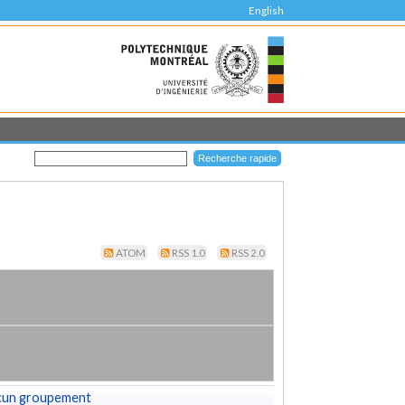
English
ATOM
RSS 1.0
RSS 2.0
cun groupement