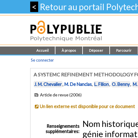
<
Retour au portail Polyte
Accueil
À propos
Déposer
Parcourir
Se connecter
A SYSTEMC REFINEMENT METHODOLOGY 
J. M. Chevalier
,
M. De Nanclas
,
L. Filion
,
O. Benny
,
M.
Article de revue (2006)
Un lien externe est disponible pour ce document
Nom historiqu
Renseignements
supplémentaires:
génie informat