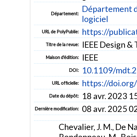
Département de
Département:
logiciel
https://public
URL de PolyPublie:
IEEE Design & T
Titre de la revue:
IEEE
Maison d'édition:
10.1109/mdt.
DOI:
https://doi.or
URL officielle:
18 avr. 2023 1
Date du dépôt:
08 avr. 2025 0
Dernière modification:
Chevalier, J. M., De Nan
Rondonneau, M., Bois,