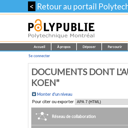
<
Retour au portail Polyte
Accueil
À propos
Déposer
Parcourir
Se connecter
DOCUMENTS DONT L'AU
KOEN"
Monter d'un niveau
Pour citer ou exporter
Réseau de collaboration