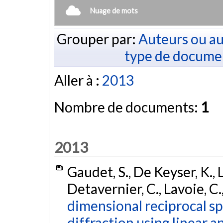
Nuage de mots
Grouper par:
Auteurs ou au
type de docume
Aller à :
2013
Nombre de documents:
1
2013
Gaudet, S., De Keyser, K., 
Detavernier, C., Lavoie, C.
dimensional reciprocal s
diffraction using linear a