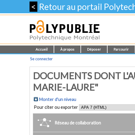
<
Retour au portail Polyte
Accueil
À propos
Déposer
Parcourir
Se connecter
DOCUMENTS DONT L'AU
MARIE-LAURE"
Monter d'un niveau
Pour citer ou exporter
Réseau de collaboration