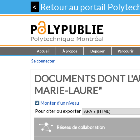
<
Retour au portail Polyte
Accueil
À propos
Déposer
Parcourir
Se connecter
DOCUMENTS DONT L'AU
MARIE-LAURE"
Monter d'un niveau
Pour citer ou exporter
Réseau de collaboration