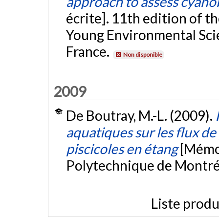
approach to assess cyano
écrite]. 11th edition of
Young Environmental Sci
France.
Non disponible
2009
De Boutray, M.-L. (2009).
aquatiques sur les flux d
piscicoles en étang
[Mémoi
Polytechnique de Montré
Liste produ