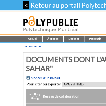
<
Retour au portail Polyte
Accueil
À propos
Déposer
Parcourir
Se connecter
DOCUMENTS DONT L'AU
SAHAR"
Monter d'un niveau
Pour citer ou exporter
Réseau de collaboration