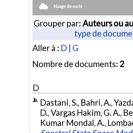
Nuage de mots
Grouper par:
Auteurs ou au
type de docume
Aller à :
D
|
G
Nombre de documents:
2
D
Dastani, S., Bahri, A., Ya
D., Vargas Hakim, G. A., Be
Kumar Mondal, A., Lombaert
Spectral State Space Mode