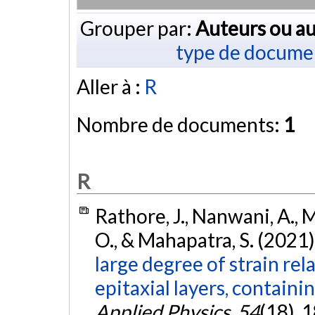
Grouper par:
Auteurs ou au
type de docume
Aller à :
R
Nombre de documents:
1
R
Rathore, J., Nanwani, A., 
O., & Mahapatra, S. (2021)
large degree of strain r
epitaxial layers, containi
Applied Physics
,
54
(18), 