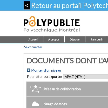
<
Retour au portail Polyte
Accueil
À propos
Déposer
Parcourir
Se connecter
DOCUMENTS DONT L'AU
Monter d'un niveau
Pour citer ou exporter
Réseau de collaboration
Nuage de mots